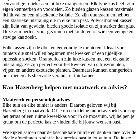
eenvoudige foliekassen tot luxe orangerieën. Elk type kas heeft zijn
eigen kenmerken en voordelen. Zo bieden glazen kassen maximale
lichtinval en een uitstekende isolatie. Ze zijn duurzaam en hebben
een klassieke uitstraling die in elke tuin past. Polycarbonaat kassen
zijn licht van gewicht, bieden goede isolatie en zijn sterker dan glas.
Deze zijn perfect voor gezinnen met kinderen of wie een veilige en
stevige kas zoekt.
Foliekassen zijn flexibel en eenvoudig te monteren. Ideaal voor
tuiniers die snel willen beginnen met kweken of een tijdelijke
oplossing zoeken. Orangerieën zijn luxe kassen met een elegante
uitstraling. Ze zijn perfect voor het kweken van citrusvruchten,
vijgen en andere exotische planten. Daarnaast kunnen orangerieën
ook dienen als sfeervolle veranda of tuinkamer.
Kan Hazenberg helpen met maatwerk en advies?
Maatwerk en persoonlijk advies
Elke tuin en elke tuinier is anders. Daarom geloven wij bij
Hazenberg in maatwerk. Of je nu een kleine muurkas zoekt voor op
het terras of een ruime kweekkas voor in de moestuin, wij helpen je
graag om de perfecte kas te vinden die bij jouw wensen past.
We kijken samen naar de beschikbare ruimte en denken mee over de
ideale afmetingen, zodat je kas precies past in jouw tuin. De juiste