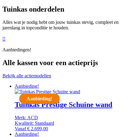
Tuinkas onderdelen
Alles wat je nodig hebt om jouw tuinkas stevig, compleet en
jarenlang in topconditie te houden.

Aanbiedingen!
Alle kassen voor een actieprijs
Bekijk alle actiemodellen
Aanbieding!
Aanbieding!
Tuinkas Prestige Schuine wand
Merk: ACD
Kwaliteit: Standaard
Vanaf
€
2.699,00
Aanbieding!