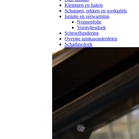
Klemmen en haken
Schappen, rekken en werktafels
Isolatie en verwarming
Noppenfolie
Vorstvliesdoek
Schroeffundering
Overige tuinkasonderdelen
Schaduwdoek