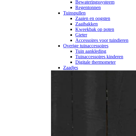
Bewateringssysteem
Regentonnen
Tuinspullen
Zaaien en oogsten
Zaaibakken
Kweekbak op poten
Gieter
Accessoires voor tuindieren
Overige tuinaccessoires
Tuin aankleding
Tuinaccessoires kinderen
Digitale thermometer
Zaadjes