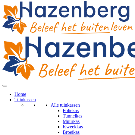
Home
Tuinkassen
Alle tuinkassen
Foliekas
Tunnelkas
Muurkas
Kweekkas
Broeikas