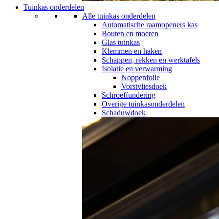
Tuinkas onderdelen
Alle tuinkas onderdelen
Automatische raamopeners kas
Bouten en moeren
Glas tuinkas
Klemmen en haken
Schappen, rekken en werktafels
Isolatie en verwarming
Noppenfolie
Vorstvliesdoek
Schroeffundering
Overige tuinkasonderdelen
Schaduwdoek