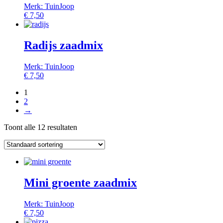
Merk: TuinJoop
€
7,50
Radijs zaadmix
Merk: TuinJoop
€
7,50
1
2
→
Toont alle 12 resultaten
Mini groente zaadmix
Merk: TuinJoop
€
7,50