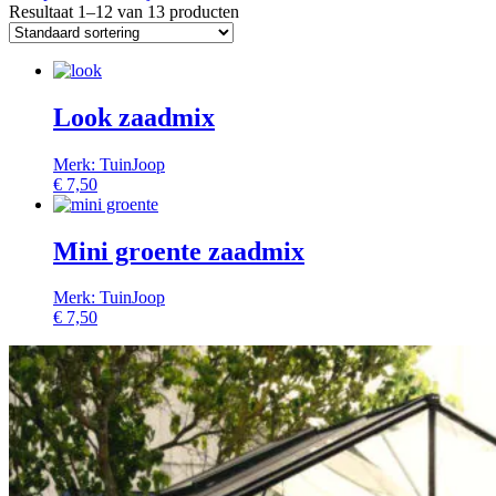
Resultaat 1–12 van 13 producten
Look zaadmix
Merk: TuinJoop
€
7,50
Mini groente zaadmix
Merk: TuinJoop
€
7,50