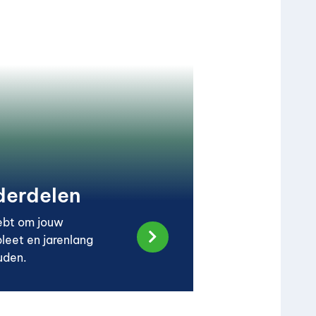
derdelen
hebt om jouw

leet en jarenlang
uden.