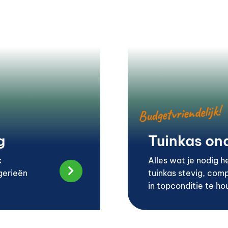
Budgetvriendelijk!
g
Tuinkas on
k
Alles wat je nodig 

gerieën
tuinkas stevig, comp
in topconditie te ho