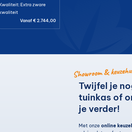
Kwaliteit: Extra zware
kwaliteit
Vanaf
€
2.744,00
Showroom & keuzehu
Twijfel je n
tuinkas of 
je verder!
Met onze
online keuze