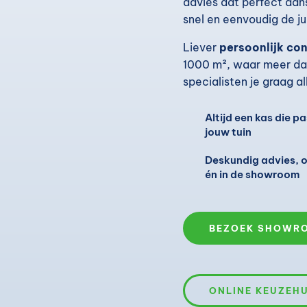
advies dat perfect aans
snel en eenvoudig de ju
Liever
persoonlijk co
1000 m², waar meer da
specialisten je graag a
Altijd een kas die pa
jouw tuin
Deskundig advies, o
én in de showroom
BEZOEK SHOWR
ONLINE KEUZEH