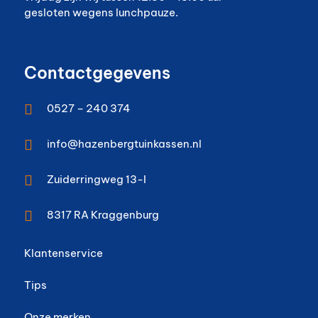
gesloten wegens lunchpauze.
Contactgegevens

0527 – 240 374

info@hazenbergtuinkassen.nl

Zuiderringweg 13-I

8317 RA
Kraggenburg
Klantenservice
Tips
Onze merken