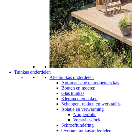
Tuinkas onderdelen
Alle tuinkas onderdelen
Automatische raamopeners kas
Bouten en moeren
Glas tuinkas
Klemmen en haken
Schappen, rekken en werktafels
Isolatie en verwarming
Noppenfolie
Vorstvliesdoek
Schroeffundering
Overige tuinkasonderdelen