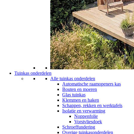
Tuinkas onderdelen
Alle tuinkas onderdelen
Automatische raamopeners kas
Bouten en moeren
Glas tuinkas
Klemmen en haken
Schappen, rekken en werktafels
Isolatie en verwarming
Noppenfolie
Vorstvliesdoek
Schroeffundering
Overige tuinkasonderdelen