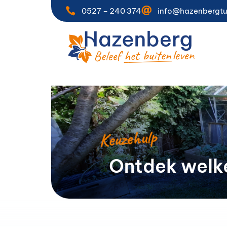


0527 – 240 374
info@hazenbergtu
Keuzehulp
Ontdek welke 