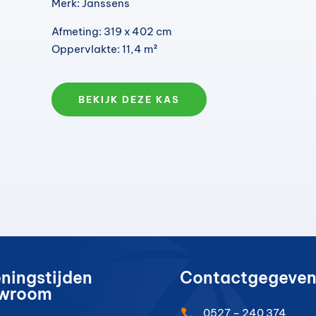
Merk: Janssens
Afmeting: 319 x 402 cm
Oppervlakte: 11,4 m²
BEKIJK DEZE KAS
ningstijden
Contactgegeven
wroom
0527 – 240 374
