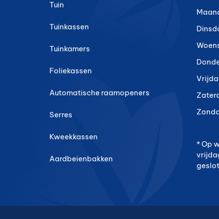
Tuin
Maan
Tuinkassen
Dinsd
Woen
Tuinkamers
Dond
Foliekassen
Vrijd
Automatische raamopeners
Zater
Zond
Serres
Kweekkassen
* Op 
vrijda
Aardbeienbakken
geslo