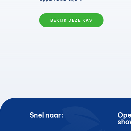
BEKIJK DEZE KAS
Snel naar:
Ope
sho