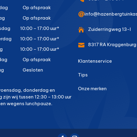
dag
Op afspraak

info@hazenbergtuinkas
ag
Op afspraak
sdag
10:00 – 17:00 uur*
Zuiderringweg 13-I

erdag
10:00 – 17:00 uur*
8317 RA
Kraggenburg

ag
10:00 – 17:00 uur*
dag
Op afspraak
Klantenservice
ag
Gesloten
Tips
Onze merken
woensdag, donderdag en
g zijn wij tussen 12:30 – 13:00 uur
ten wegens lunchpauze.