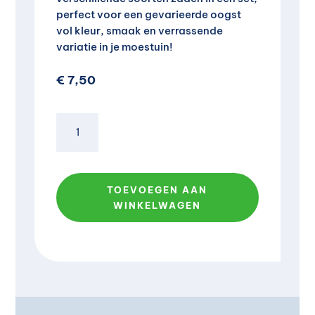
perfect voor een gevarieerde oogst
vol kleur, smaak en verrassende
variatie in je moestuin!
€
7,50
Bieten
zaadmix
aantal
A
l
TOEVOEGEN AAN
t
WINKELWAGEN
e
r
n
a
t
i
v