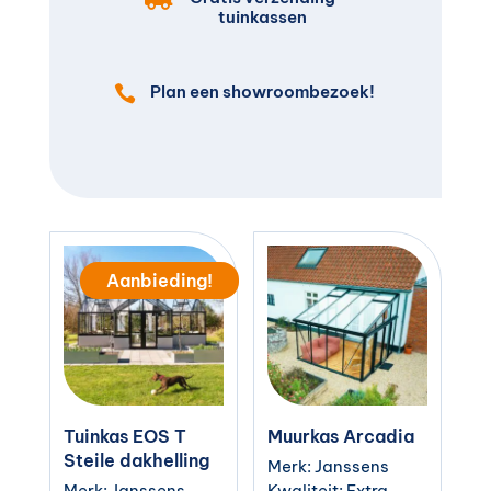
tuinkassen
Plan een showroombezoek!

Aanbieding!
Tuinkas EOS T
Muurkas Arcadia
Steile dakhelling
Merk: Janssens
Merk: Janssens
Kwaliteit: Extra