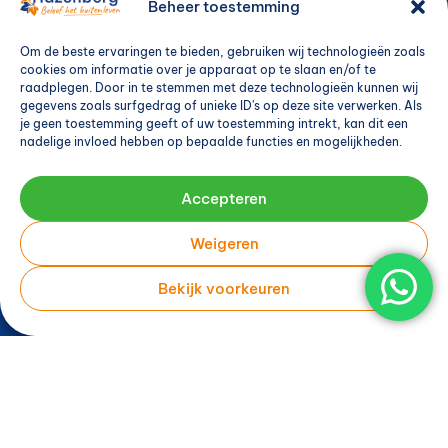
Beheer toestemming
Zaterdag
Op afspraak
Zondag
Gesloten
Om de beste ervaringen te bieden, gebruiken wij technologieën zoals
cookies om informatie over je apparaat op te slaan en/of te
raadplegen. Door in te stemmen met deze technologieën kunnen wij
gegevens zoals surfgedrag of unieke ID's op deze site verwerken. Als
* Op woensdag, donderdag en
je geen toestemming geeft of uw toestemming intrekt, kan dit een
vrijdag zijn wij tussen 12:30 – 13:00 uur
nadelige invloed hebben op bepaalde functies en mogelijkheden.
gesloten wegens lunchpauze.
Accepteren
Contactgegevens
Weigeren
Bekijk voorkeuren
0527 – 240 374


info@hazenbergtuinkassen.nl
Zuiderringweg 13-I

8317 RA
Kraggenburg