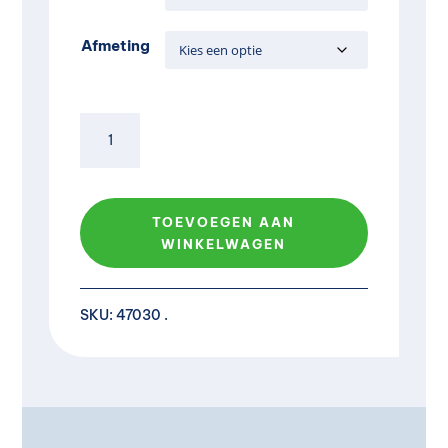
Afmeting
Watergeefsysteem
Geli
Dropman
aantal
TOEVOEGEN AAN
WINKELWAGEN
A
l
SKU:
47030
t
e
r
n
a
t