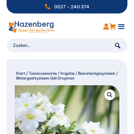

0527 – 240 374
Start
/
Tuinaccessoires
/
Irrigatie
/
Bewateringssysteem
/
Watergeefsysteem Geli Dropman