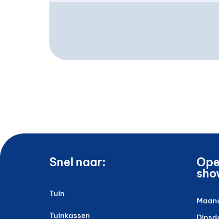
Snel naar:
Ope
sho
Tuin
Maan
Tuinkassen
Dinsd