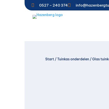


0527 – 240 374
info@hazenbergtu
Start
/
Tuinkas onderdelen
/
Glas tuin