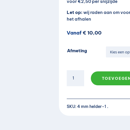
voor €2,50 per snijzijde
Let op:
wij raden aan om voo
het afhalen
Vanaf
€
10,00
Afmeting
Tuinbouwglas,
TOEVOEGE
nieuw,
helder,
A
3
l
mm
t
dik
SKU:
4 mm helder-1
e
aantal
r
n
a