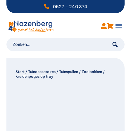

0527 – 240 374
Start
/
Tuinaccessoires
/
Tuinspullen
/
Zaaibakken
/
Kruidenpotjes op tray