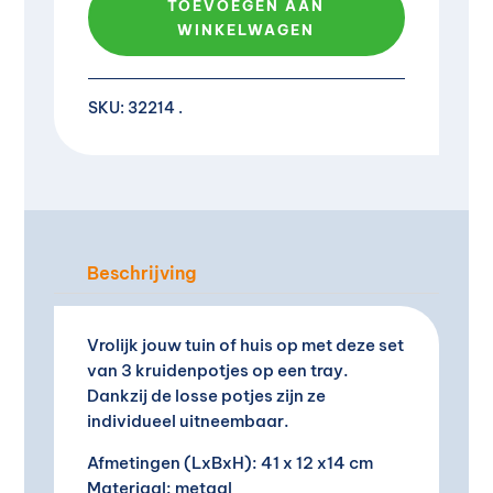
TOEVOEGEN AAN
WINKELWAGEN
A
l
SKU:
32214
t
e
r
n
a
t
i
Beschrijving
v
e
Vrolijk jouw tuin of huis op met deze set
:
van 3 kruidenpotjes op een tray.
Dankzij de losse potjes zijn ze
individueel uitneembaar.
Afmetingen (LxBxH): 41 x 12 x14 cm
Materiaal: metaal