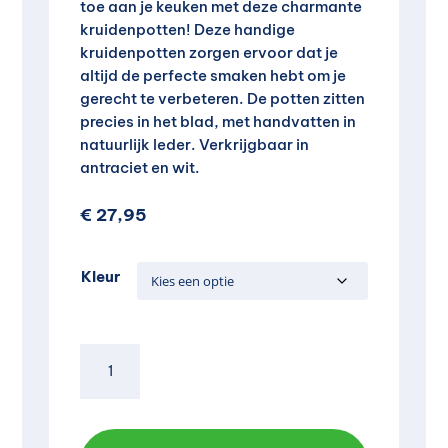
toe aan je keuken met deze charmante
kruidenpotten! Deze handige
kruidenpotten zorgen ervoor dat je
altijd de perfecte smaken hebt om je
gerecht te verbeteren. De potten zitten
precies in het blad, met handvatten in
natuurlijk leder. Verkrijgbaar in
antraciet en wit.
€
27,95
Kleur
Kruidenpotjes
op
tray
aantal