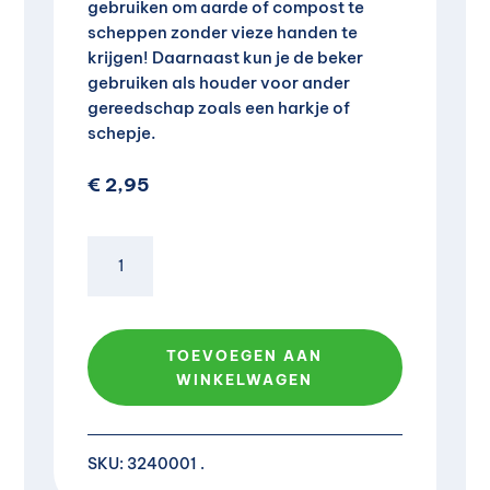
gebruiken om aarde of compost te
scheppen zonder vieze handen te
krijgen! Daarnaast kun je de beker
gebruiken als houder voor ander
gereedschap zoals een harkje of
schepje.
€
2,95
Schepbeker
aantal
A
l
TOEVOEGEN AAN
t
WINKELWAGEN
e
r
n
a
SKU:
3240001
t