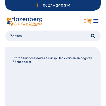

0527 – 240 374
Start
/
Tuinaccessoires
/
Tuinspullen
/
Zaaien en oogsten
/ Schepbeker