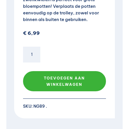
bloempotten! Verplaats de potten
eenvoudig op de trolley, zowel voor
binnen als buiten te gebruiken.
€
6,99
Plantentrolley
voor
bloempot
A
aantal
l
TOEVOEGEN AAN
t
WINKELWAGEN
e
r
n
a
SKU:
NG89
t
i
v