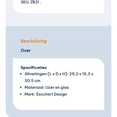
a
SKU:
ZB21
t
i
v
e
:
Beschrijving
Over
Specificaties
Afmetingen (L x D x H): 29,2 x 15,3 x
30,5 cm
Materiaal: IJzer en glas
Merk: Esschert Design