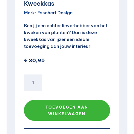
Kweekkas
Merk:
Esschert Design
Ben jij een echter lieverhebber van het
kweken van planten? Dan is deze
kweekkas van ijzer een ideale
toevoeging aan jouw interieur!
€
30,95
Kweekkas
aantal
A
l
TOEVOEGEN AAN
t
WINKELWAGEN
e
r
n