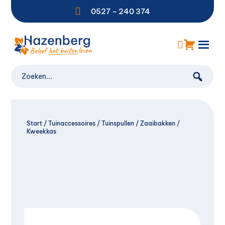

0527 – 240 374
Start
/
Tuinaccessoires
/
Tuinspullen
/
Zaaibakken
/
Kweekkas