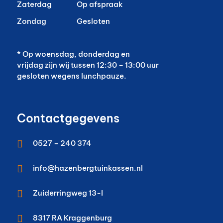
Zaterdag
Op afspraak
Zondag
Gesloten
* Op woensdag, donderdag en
vrijdag zijn wij tussen 12:30 – 13:00 uur
gesloten wegens lunchpauze.
Contactgegevens

0527 – 240 374

info@hazenbergtuinkassen.nl

Zuiderringweg 13-I

8317 RA
Kraggenburg