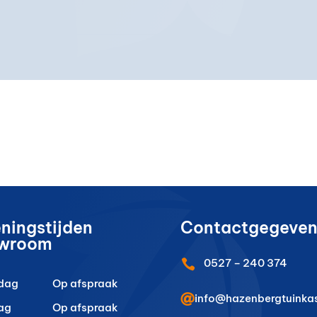
ningstijden
Contactgegeven
wroom
0527 – 240 374

dag
Op afspraak

info@hazenbergtuinkas
ag
Op afspraak