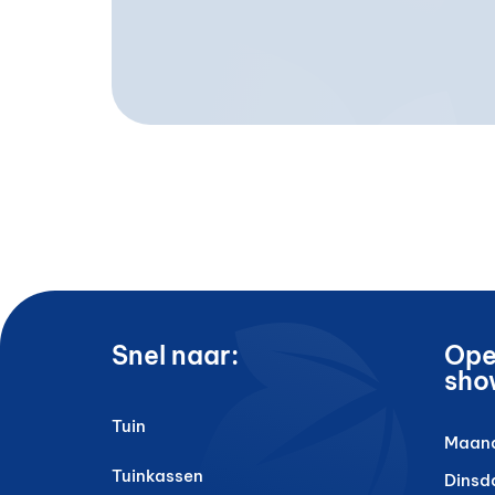
Snel naar:
Ope
sho
Tuin
Maan
Tuinkassen
Dinsd