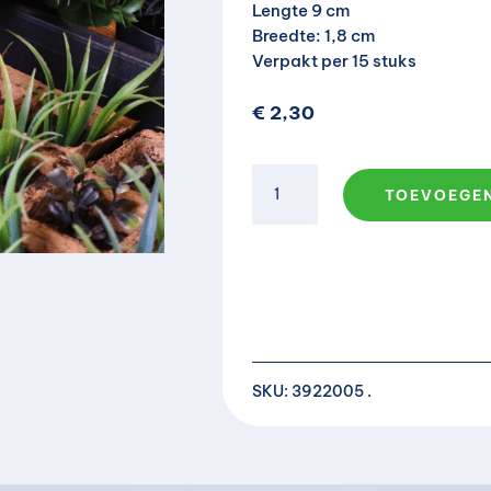
Lengte 9 cm
Breedte: 1,8 cm
Verpakt per 15 stuks
€
2,30
Kunststof
TOEVOEGE
steeketiket
15
stuks
aantal
SKU:
3922005