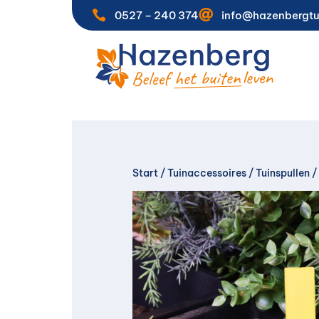


0527 – 240 374
info@hazenbergtu
Start
/
Tuinaccessoires
/
Tuinspullen