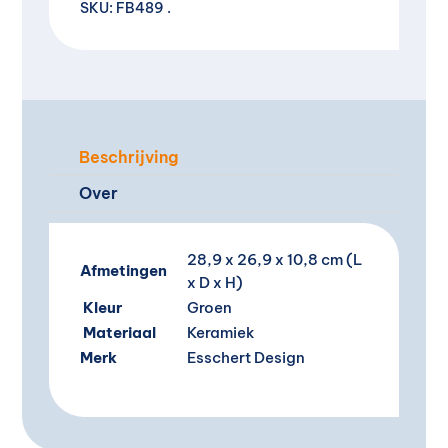
a
SKU:
FB489
t
i
v
e
:
Beschrijving
Over
28,9 x 26,9 x 10,8 cm (L
Afmetingen
x D x H)
Kleur
Groen
Materiaal
Keramiek
Merk
Esschert Design