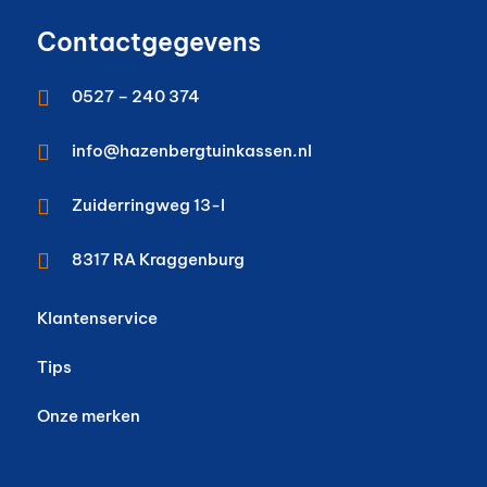
Contactgegevens

0527 – 240 374

info@hazenbergtuinkassen.nl

Zuiderringweg 13-I

8317 RA
Kraggenburg
Klantenservice
Tips
Onze merken