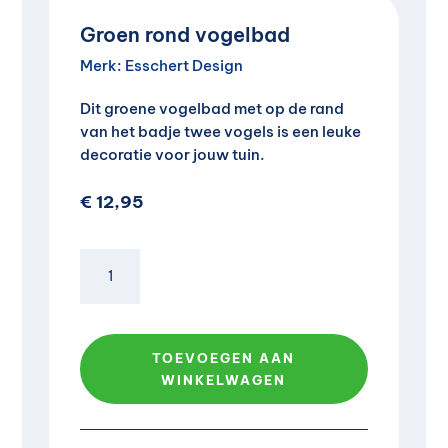
Groen rond vogelbad
Merk:
Esschert Design
Dit groene vogelbad met op de rand
van het badje twee vogels is een leuke
decoratie voor jouw tuin.
€
12,95
Groen
rond
vogelbad
A
aantal
l
TOEVOEGEN AAN
t
WINKELWAGEN
e
r
n