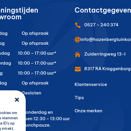
ningstijden
Contactgegeven
wroom
0527 – 240 374

dag
Op afspraak

info@hazenbergtuinkas
ag
Op afspraak
sdag
10:00 – 17:00 uur*
Zuiderringweg 13-I

erdag
10:00 – 17:00 uur*
8317 RA
Kraggenburg

ag
10:00 – 17:00 uur*
dag
Op afspraak
Klantenservice
ag
Gesloten
Tips
Onze merken
woensdag, donderdag en
cookies om
g zijn wij tussen 12:30 – 13:00 uur
 te stemmen
e ID's op
ten wegens lunchpauze.
 intrekt,