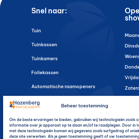
Snel naar:
Ope
sho
Tuin
Maan
Tuinkassen
Dinsd
Woen
Tuinkamers
Dond
Foliekassen
Vrijd
Automatische raamopeners
Zater
Zond
Serres
Beheer toestemming
Kweekkassen
* Op 
Om de beste ervaringen te bieden, gebruiken wij technologieën zoals 
vrijda
informatie over je apparaat op te slaan en/of te raadplegen. Door in
Aardbeienbakken
met deze technologieën kunnen wij gegevens zoals surfgedrag of uniek
geslo
deze site verwerken. Als je geen toestemming geeft of uw toestemming