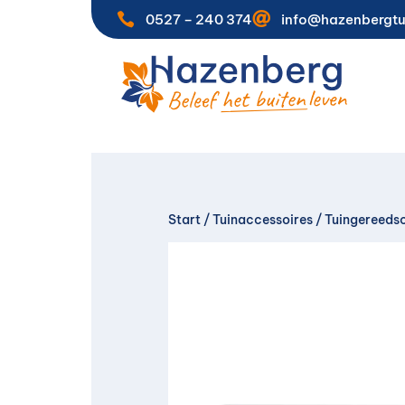


0527 – 240 374
info@hazenbergtu
Start
/
Tuinaccessoires
/
Tuingereeds