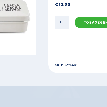
€
12,95
Bewaarblik
TOEVOEGE
|
Burgon
&
Ball
aantal
SKU:
3221416