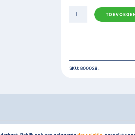
Deurwieltje
TOEVOEGE
aantal
SKU:
800028
nderkant. Bekijk ook ons gelagerde
deurwieltje
, geschikt voo