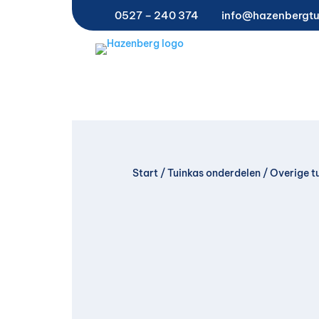
0527 – 240 374
info@hazenbergtu
Start
/
Tuinkas onderdelen
/
Overige t