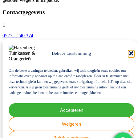
gesloten wegens lunchpauze.
Contactgegevens

0527 – 240 374

Beheer toestemming
info@hazenbergtuinkassen.nl

Om de beste ervaringen te bieden, gebruiken wij technologieën zoals cookies om
informatie over je apparaat op te slaan en/of te raadplegen. Door in te stemmen met
Zuiderringweg 13-I
deze technologieën kunnen wij gegevens zoals surfgedrag of unieke ID's op deze site
verwerken. Als je geen toestemming geeft of uw toestemming intrekt, kan dit een

nadelige invloed hebben op bepaalde functies en mogelijkheden.
8317 RA
Kraggenburg
Accepteren
Klantenservice
Tips
Onze merken
Weigeren
Bekijk voorkeuren