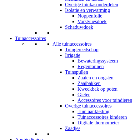
Overige tuinkasonderdelen
Isolatie en verwarming
Noppenfolie
Vorstvliesdoek
Schaduwdoek
Tuinaccessoires
Alle tuinaccessoires
Tuingereedschap
Irrigatie
Bewateringssysteem
Regentonnen
Tuinspullen
Zaaien en oogsten
Zaaibakken
Kweekbak op poten
Gieter
Accessoires voor tuindieren
Overige tuinaccessoires
Tuin aankleding
Tuinaccessoires kinderen
Digitale thermometer
Zaadjes
Aanbiedingen