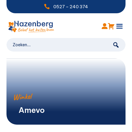

0527 – 240 374
Winkel
Amevo