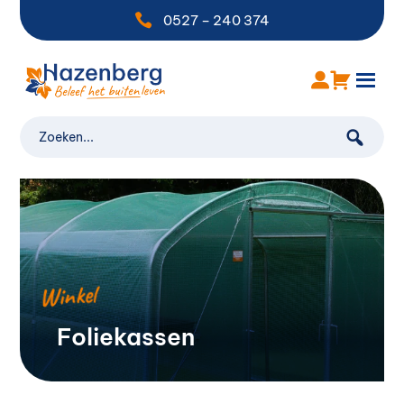

0527 – 240 374
Winkel
Foliekassen