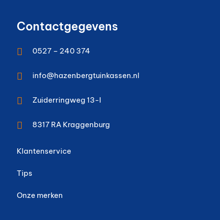
Contactgegevens

0527 – 240 374

info@hazenbergtuinkassen.nl

Zuiderringweg 13-I

8317 RA
Kraggenburg
Klantenservice
Tips
Onze merken