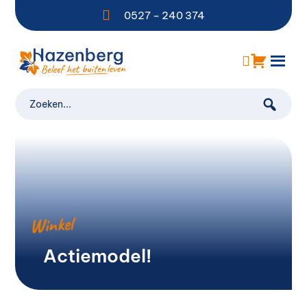

0527 – 240 374
Winkel
Actiemodel!