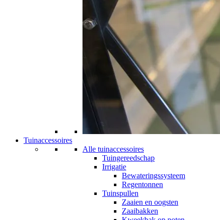
Tuinaccessoires
Alle tuinaccessoires
Tuingereedschap
Irrigatie
Bewateringssysteem
Regentonnen
Tuinspullen
Zaaien en oogsten
Zaaibakken
Kweekbak op poten