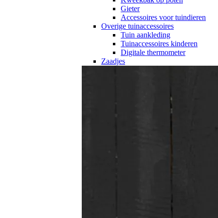
Gieter
Accessoires voor tuindieren
Overige tuinaccessoires
Tuin aankleding
Tuinaccessoires kinderen
Digitale thermometer
Zaadjes