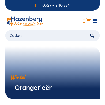

0527 – 240 374
Winkel
Orangerieën