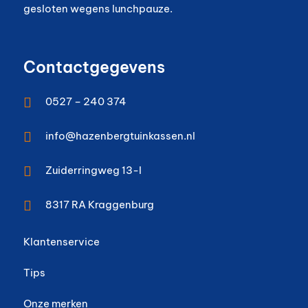
gesloten wegens lunchpauze.
Contactgegevens

0527 – 240 374

info@hazenbergtuinkassen.nl

Zuiderringweg 13-I

8317 RA
Kraggenburg
Klantenservice
Tips
Onze merken