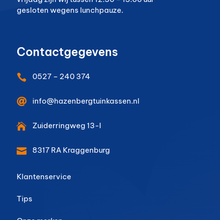
gesloten wegens lunchpauze.
Contactgegevens
0527 – 240 374


info@hazenbergtuinkassen.nl
Zuiderringweg 13-I

8317 RA
Kraggenburg

Klantenservice
Tips