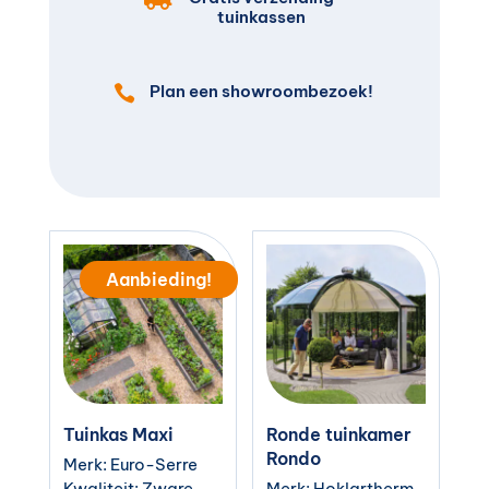
tuinkassen
Plan een showroombezoek!

Aanbieding!
Tuinkas Maxi
Ronde tuinkamer
Rondo
Merk: Euro-Serre
Kwaliteit: Zware
Merk: Hoklartherm