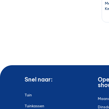
Me
Kw
Snel naar:
Ope
sho
Tuin
Maan
Tuinkassen
Dinsd