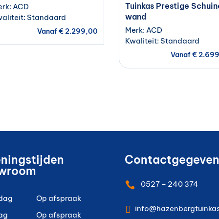
Tuinkas Prestige Schuin
rk: ACD
wand
aliteit: Standaard
Merk: ACD
Vanaf
€
2.299,00
Kwaliteit: Standaard
Vanaf
€
2.699
ningstijden
Contactgegeven
wroom
0527 – 240 374

dag
Op afspraak

info@hazenbergtuinkas
ag
Op afspraak