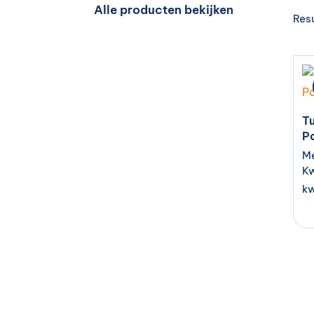
Alle producten bekijken
Resu
Tu
P
Me
Kw
kw