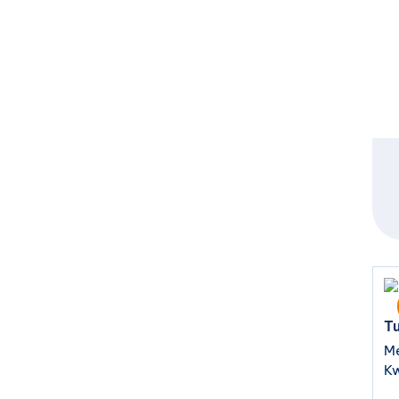
Tu
Me
Kw