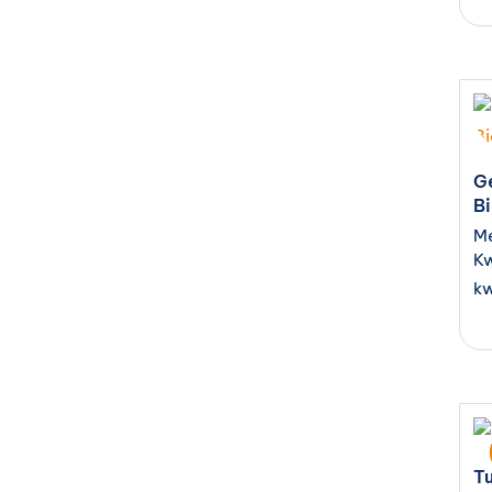
G
B
Me
Kw
kw
Tu