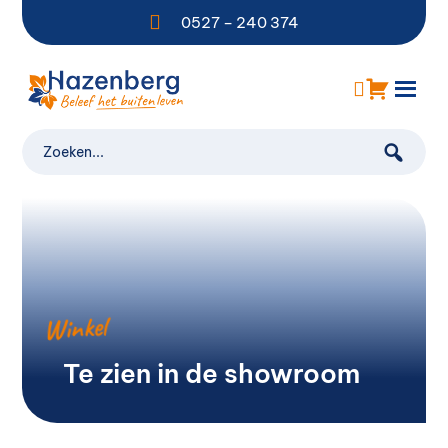

0527 – 240 374
Winkel
Te zien in de showroom