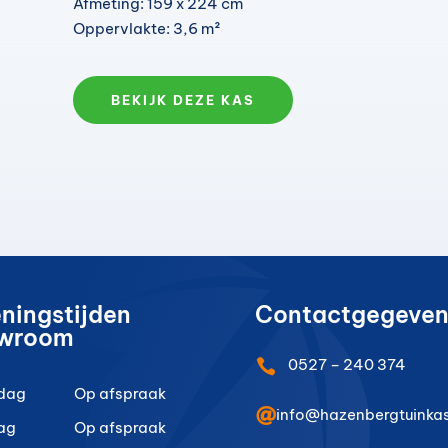
Afmeting: 159 x 224 cm
Oppervlakte: 3,6 m²
BEKIJK DEZE KAS
ningstijden
Contactgegeven
wroom
0527 – 240 374

dag
Op afspraak

info@hazenbergtuinkas
ag
Op afspraak