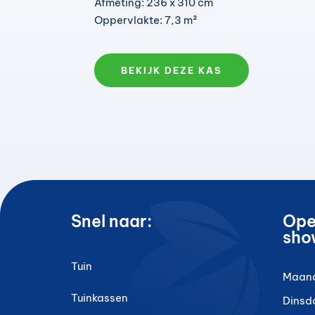
Afmeting: 236 x 310 cm
Oppervlakte: 7,3 m²
BEKIJK DEZE KAS
Snel naar:
Ope
sho
Tuin
Maan
Tuinkassen
Dinsd