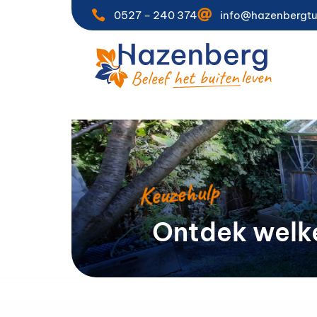


0527 – 240 374
info@hazenbergtu
Keuzehulp
Ontdek welke 