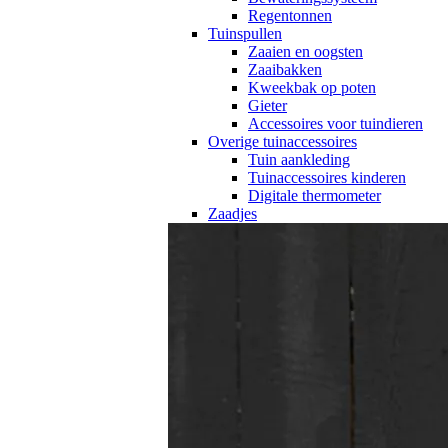
Regentonnen
Tuinspullen
Zaaien en oogsten
Zaaibakken
Kweekbak op poten
Gieter
Accessoires voor tuindieren
Overige tuinaccessoires
Tuin aankleding
Tuinaccessoires kinderen
Digitale thermometer
Zaadjes